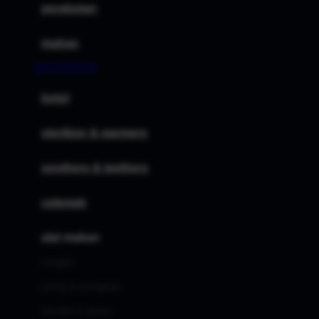
perabotan
Happy Tummy
Hauck
matras
Havaianas
SITUS TOTO 4D
Hegen
botol
Hot Wheels
sterilizer & warmers
Hybrid
I
soothers & teethers
Inlacta DHA
celemek
Interlac
alat makan
Ivenet
cangkir
J
piring & mangkuk
Jack N Jill
sendok & garpu