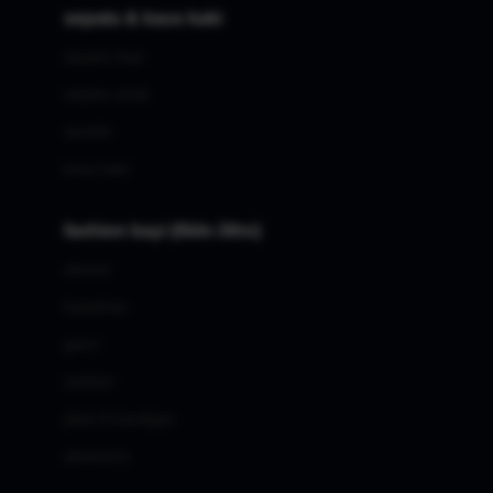
Beauty Barn
sepatu & kaus kaki
Bio Oil
sepatu bayi
Biolane
sepatu anak
Bite Fighters
sandal
Bizzi Growin
kaus kaki
Blackmores
fashion bayi (0bln-3thn)
Blooming Marvellous
atasan
Bonnels
bawahan
Bravado
gaun
Bruder
setelan
Brush Baby
jaket & kardigan
Buds Organics
aksesoris
Bugaboo