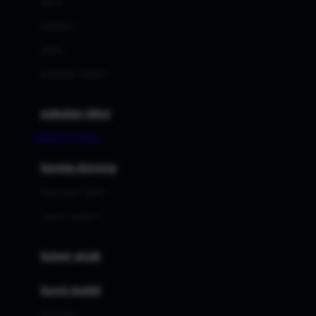
gaun
Dae Organics
setelan
Docare
jaket
Doona
pakaian dalam
Down To Earth
Drew
pakaian tidur
Dr. Brown's
BANDAR TOGEL
E
kereta dorong
ELC
bayi baru lahir
Ergobaby
usia 6 bulan+
Expert Care
koper anak
Ezyroller
kursi mobil
F
0-13 Kg