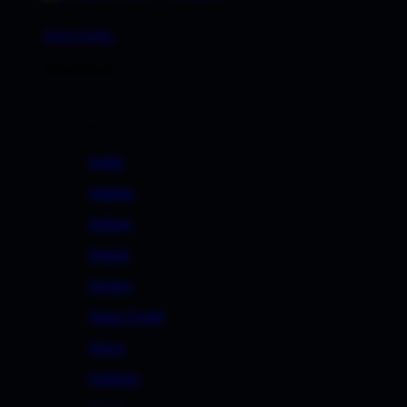
SITUS TOGEL
Brand A-Z
A
Addo
Adidas
Airfree
Alamii
Amara
Aqua Scale
Asics
Aveeno