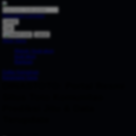
O
Oh Ma Grain
Pencarian Lanjutan
cancel
Okiedog
Cari
cancel
P
Akun Saya
Peachy
Masuk / buat akun
buat akun
Phil & Ted's
Bantuan
Philips Avent
Daftar Keinginan
Pigeon
Keranjang Saya
DINASTOTO: Portal Resmi
Playgro
Situs Toto Komunitas
Poled Global
Prediksi Jitu & Data
Ponycycle
Terupdate
Puma
Pureats
Serendah
10.000