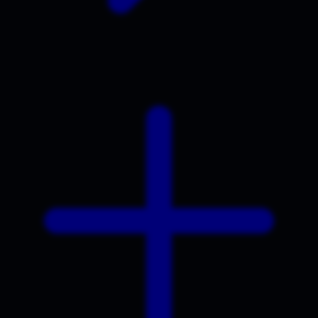
Xootz
Y
Yamatoya
Z
Zaxy
Zoggs
0-9
4Moms
59S