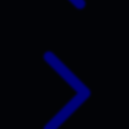
Twistshake
TY Toys
U
V
Veja
Vitaflow
Vtech
W
Waterland
Wellness
X