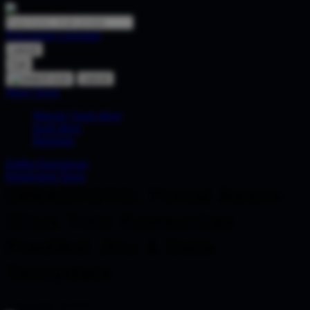
O
Oh Ma Grain
Pencarian Lanjutan
cancel
Okiedog
Cari
cancel
P
Akun Saya
Peachy
Masuk / buat akun
buat akun
Phil & Ted's
Bantuan
Philips Avent
Daftar Keinginan
Pigeon
Keranjang Saya
DINASTOTO: Portal Resmi
Playgro
Situs Toto Komunitas
Poled Global
Prediksi Jitu & Data
Ponycycle
Terupdate
Puma
Pureats
Serendah
10.000