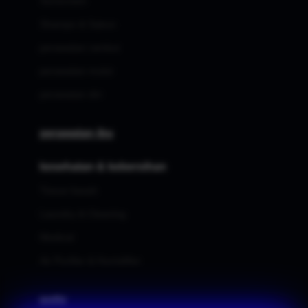
Sunscreen
London Taxi
Shampo & Sabun
Love To Dream
perawatan rambut
M
perawatan mulut
Magformers
perawatan diri
Mama's Choice
perawatan ibu
Mamas&Papas
Mamaway
kesehatan & kebersihan
Maxi Cosi
Tissue basah
Megabloks
Laundry & Cleaning
Micro
Medical
MiDeer
Air Purifier & Humidifier
Mimi & Lula
potty
Mini Monkey