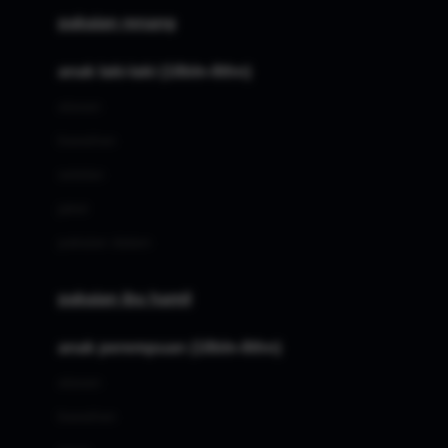
Buggygear
pakaian renang
Bumkins
anak laki-laki (18bln-8thn)
C
atasan
Cetaphil
bawahan
Chicco
setelan
Childlife
jaket
Clevamama
pakaian dalam
Cocolatte
Cottonseeds
pakaian ibu hamil
Cozy N Safe
anak perempuan (18bln-8thn)
Crane
atasan
Cybex
bawahan
D