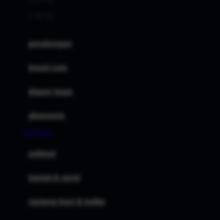
Felt So Sweet
0-36 Kg
Fisher Price
Flipper
gendongan
Friends Of Sally
travel cots
G
Gb
diaper bags
Geko
aksesoris
Graco
BO TOGEL
Gund
selimut
H
bantal & sprei
Habbie
Haenim
ranjang bayi & balita
Happy Horse